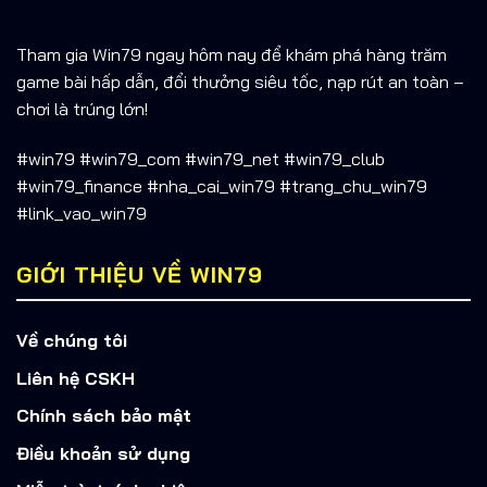
Tham gia
Win79
ngay hôm nay để khám phá hàng trăm
game bài hấp dẫn, đổi thưởng siêu tốc, nạp rút an toàn –
chơi là trúng lớn!
#win79 #win79_com #win79_net #win79_club
#win79_finance #nha_cai_win79 #trang_chu_win79
#link_vao_win79
GIỚI THIỆU VỀ WIN79
Về chúng tôi
Liên hệ CSKH
Chính sách bảo mật
Điều khoản sử dụng