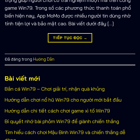
game Win79. Trong số các phương thức thanh toán phổ
biến hiện nay, App MoMo được nhiều người tin dùng nhờ
tính tiện lợi và bảo mật cao. Bài viết dưới đây […]
TIẾP TỤC ĐỌC
→
Đã đăng trong
Hướng Dẫn
Bài viết mới
Bắn cá Win79 – Chơi giải trí, nhận quà khủng
Hướng dẫn chơi nổ hũ Win79 cho người mới bắt đầu
Hướng dẫn chi tiết cách chơi game xì tố Win79
Bí quyết nhớ bài phỏm Win79 để giành chiến thắng
Tìm hiểu cách chơi Mậu Binh Win79 và chiến thắng dễ
dàng