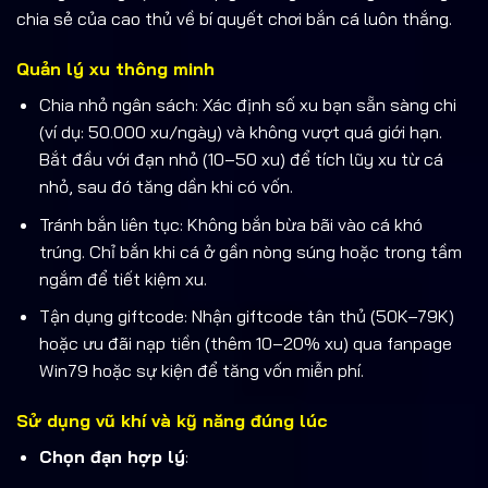
chia sẻ của cao thủ về bí quyết chơi bắn cá luôn thắng.
Quản lý xu thông minh
Chia nhỏ ngân sách: Xác định số xu bạn sẵn sàng chi
(ví dụ: 50.000 xu/ngày) và không vượt quá giới hạn.
Bắt đầu với đạn nhỏ (10–50 xu) để tích lũy xu từ cá
nhỏ, sau đó tăng dần khi có vốn.
Tránh bắn liên tục: Không bắn bừa bãi vào cá khó
trúng. Chỉ bắn khi cá ở gần nòng súng hoặc trong tầm
ngắm để tiết kiệm xu.
Tận dụng giftcode: Nhận giftcode tân thủ (50K–79K)
hoặc ưu đãi nạp tiền (thêm 10–20% xu) qua fanpage
Win79 hoặc sự kiện để tăng vốn miễn phí.
Sử dụng vũ khí và kỹ năng đúng lúc
Chọn đạn hợp lý
: