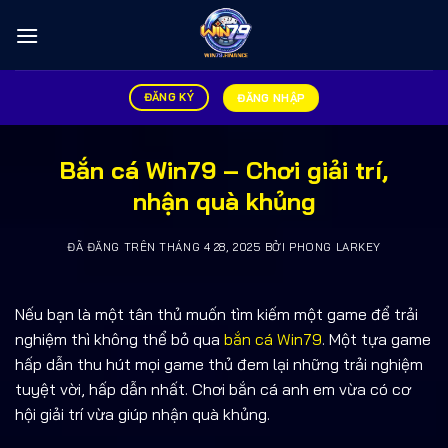
Chuyển
đến
nội
dung
ĐĂNG KÝ
ĐĂNG NHẬP
Bắn cá Win79 – Chơi giải trí,
nhận quà khủng
ĐÃ ĐĂNG TRÊN
THÁNG 4 28, 2025
BỞI
PHONG LARKEY
Nếu bạn là một tân thủ muốn tìm kiếm một game để trải
nghiệm thì không thể bỏ qua
bắn cá Win79
. Một tựa game
hấp dẫn thu hút mọi game thủ đem lại những trải nghiệm
tuyệt vời, hấp dẫn nhất. Chơi bắn cá anh em vừa có cơ
hội giải trí vừa giúp nhận quà khủng.