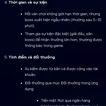
Thời gian và sự kiện
Mỗi ván chơi không giới hạn thời gian, nhưng
boss xuất hiện ngẫu nhiên (thường sau 5–10
phút).
Tham gia sự kiện đặc biệt (giải đấu, săn
boss) để nhận thưởng lớn hơn, thường được
thông báo trong game.
Tính điểm và đổi thưởng
Xu kiếm được từ bắn cá được cộng vào tài
khoản.
Đổi thưởng qua mục Đổi thưởng trong ứng
dụng:
Tiền mặt: Rút qua ngân hàng