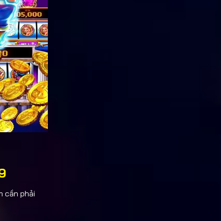
9
m cần phải