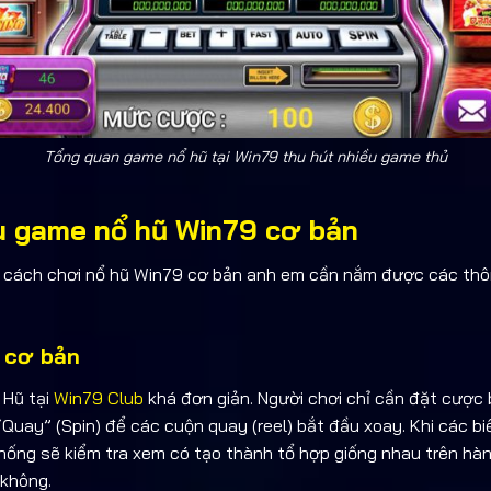
Tổng quan game nổ hũ tại Win79 thu hút nhiều game thủ
u game nổ hũ Win79 cơ bản
 cách chơi nổ hũ Win79 cơ bản anh em cần nắm được các thô
 cơ bản
 Hũ tại
Win79 Club
khá đơn giản. Người chơi chỉ cần đặt cược 
Quay” (Spin) để các cuộn quay (reel) bắt đầu xoay. Khi các b
thống sẽ kiểm tra xem có tạo thành tổ hợp giống nhau trên hà
 không.