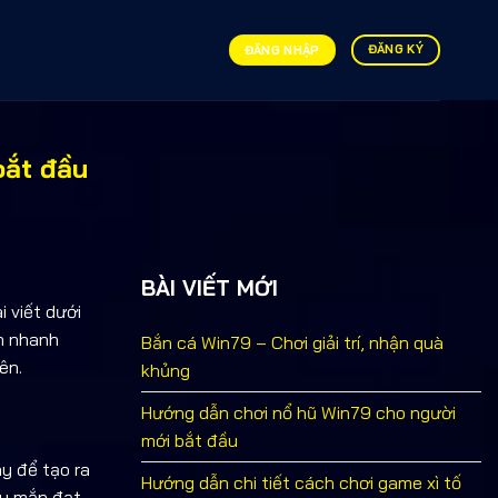
ĐĂNG KÝ
ĐĂNG NHẬP
bắt đầu
BÀI VIẾT MỚI
i viết dưới
ạn nhanh
Bắn cá Win79 – Chơi giải trí, nhận quà
ên.
khủng
Hướng dẫn chơi nổ hũ Win79 cho người
mới bắt đầu
y để tạo ra
Hướng dẫn chi tiết cách chơi game xì tố
ay mắn đạt