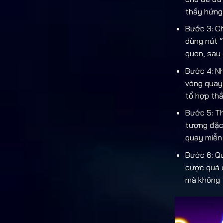
thấy hứng
Bước 3: C
dùng nút “
quen, sau 
Bước 4: Nh
vòng quay 
tổ hợp th
Bước 5: Th
tượng đặc 
quay miễn 
Bước 6: Qu
cược quá c
mà không t