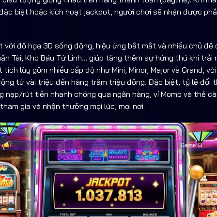
đặc biệt hoặc kích hoạt jackpot, người chơi sẽ nhận được ph
t với đồ họa 3D sống động, hiệu ứng bắt mắt và nhiều chủ đề
ần Tài, Kho Báu Tứ Linh… giúp tăng thêm sự hứng thú khi trải 
 tích lũy gồm nhiều cấp độ như Mini, Minor, Major và Grand, với g
ng từ vài triệu đến hàng trăm triệu đồng. Đặc biệt, tỷ lệ đổi t
g nạp/rút tiền nhanh chóng qua ngân hàng, ví Momo và thẻ cà
tham gia và nhận thưởng mọi lúc, mọi nơi.